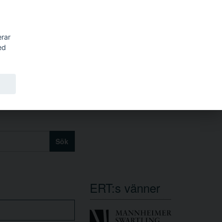
erar
ed
Sök
ERT:s vänner