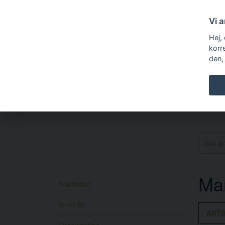
Vi 
Hej,
korr
den,
Mar
Startsidan
Innehåll
ARTI