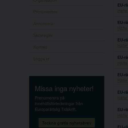
Organisation
EU-rä
Häfte
Prenumerera
EU-rä
Annonsera
Häfte
Skrivregler
EU-rä
Häfte
Kontakt
EU-rä
Logga in
Häfte
EU-rä
Häfte
Missa inga nyheter!
EU-rä
Prenumerera på
Häfte
innehållsförteckningar från
Europarättslig Tidskrift.
EU-rä
Häfte
Teckna gratis nyhetsbrev
EU-rä