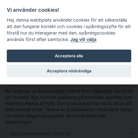
Vi använder cookies!
Hej, denna webbplats använder cookies för att säkerställa
att den fungerar korrekt och cookies i spårningssyfte för att
förstå hur du interagerar med den, spårningscookies
används först efter samtycke.
Jag vill välja
Sök
Acceptera alla
Prenumerera på ERT
Acceptera nödvändiga
Alla årgångar av Europarättslig tidskrift finns tillgängliga digitalt på
vår hemsida. Nya nummer publiceras på hemsidan samtidigt som
tidskriften skickas till tryck. Som prenumerant kan du ta del av allt
detta innehåll direkt. Teckna en prenumeration i formuläret nedan
och erhåll inloggningsuppgifter via e-post direkt efter
registreringen.