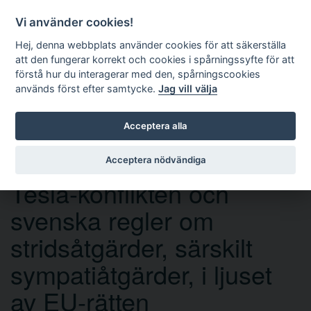
Vi använder cookies!
Hej, denna webbplats använder cookies för att säkerställa
att den fungerar korrekt och cookies i spårningssyfte för att
förstå hur du interagerar med den, spårningscookies
används först efter samtycke.
Jag vill välja
Sök
Acceptera alla
Acceptera nödvändiga
OPEN ACCESS
Tesla-konflikten och
svenska regler om
stridsåtgärder, särskilt
sympatiåtgärder, i ljuset
av EU-rätten