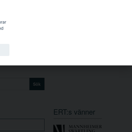
erar
ed
Sök
ERT:s vänner