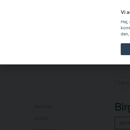
Vi 
Hej,
korr
den,
Bir
Startsidan
Innehåll
ARTI