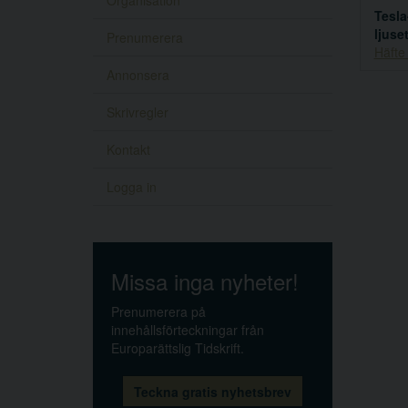
Organisation
Tesla
ljuse
Prenumerera
Häfte
Annonsera
Skrivregler
Kontakt
Logga in
Missa inga nyheter!
Prenumerera på
innehållsförteckningar från
Europarättslig Tidskrift.
Teckna gratis nyhetsbrev