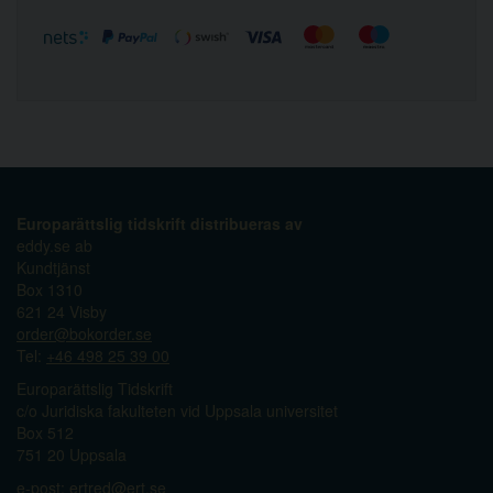
Europarättslig tidskrift distribueras av
eddy.se ab
Kundtjänst
Box 1310
621 24 Visby
order@bokorder.se
Tel:
+46 498 25 39 00
Europarättslig Tidskrift
c/o Juridiska fakulteten vid Uppsala universitet
Box 512
751 20 Uppsala
e-post:
ertred@ert.se