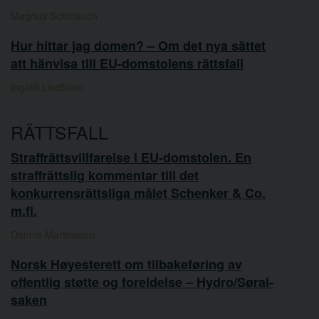
Magnus Schmauch
Hur hittar jag domen? – Om det nya sättet
att hänvisa till EU-domstolens rättsfall
Ingalill Lindblom
RÄTTSFALL
Straffrättsvillfarelse i EU-domstolen. En
straffrättslig kommentar till det
konkurrensrättsliga målet Schenker & Co.
m.fl.
Dennis Martinsson
Norsk Høyesterett om tilbakeføring av
offentlig støtte og foreldelse – Hydro/Søral-
saken