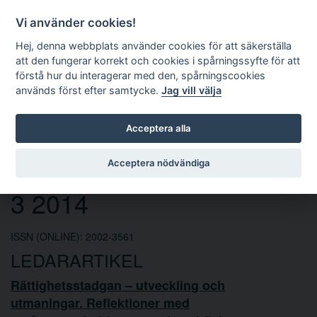
Vi använder cookies!
Hej, denna webbplats använder cookies för att säkerställa
att den fungerar korrekt och cookies i spårningssyfte för att
förstå hur du interagerar med den, spårningscookies
används först efter samtycke.
Jag vill välja
Sök
Acceptera alla
Europarättslig tidskrift nr
Acceptera nödvändiga
3 2014
ISSN (ONLINE): 2002-3561
LEDARARTIKEL
Rättighetsstadgan – utveckling och
utmaningar. Reflektioner med