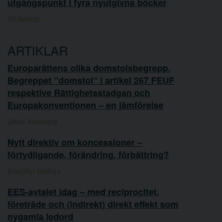
utgångspunkt i fyra nyutgivna böcker
Ulf Bernitz
ARTIKLAR
Europarättens olika domstolsbegrepp.
Begreppet ”domstol” i artikel 267 FEUF
respektive Rättighetsstadgan och
Europakonventionen – en jämförelse
Ulrica Westberg
Nytt direktiv om koncessioner –
förtydligande, förändring, förbättring?
Kristoffer Sällfors
EES-avtalet idag – med reciprocitet,
företräde och (indirekt) direkt effekt som
nygamla ledord