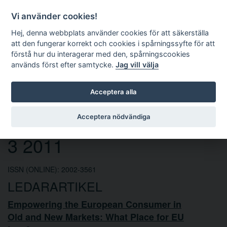
Vi använder cookies!
Hej, denna webbplats använder cookies för att säkerställa
att den fungerar korrekt och cookies i spårningssyfte för att
förstå hur du interagerar med den, spårningscookies
används först efter samtycke.
Jag vill välja
Sök
Acceptera alla
Europarättslig tidskrift nr
Acceptera nödvändiga
3 2011
ISSN (ONLINE): 2002-3561
LEDARARTIKEL
Empowering the European Consumer in
Old and New Markets: What Place for EU