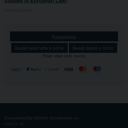
Studies in European Law)
Johan Enegren
Prenumerera
Beställ tryckt häfte à 245 kr
Beställ digitalt à 123 kr
Priser visas exkl. moms.
Europarättslig tidskrift distribueras av
eddy.se ab