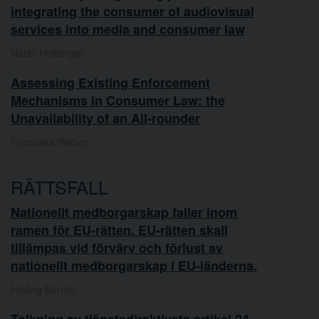
integrating the consumer of audiovisual
services into media and consumer law
Natali Helberger
Assessing Existing Enforcement
Mechanisms in Consumer Law: the
Unavailability of an All-rounder
Franziska Weber
RÄTTSFALL
Nationellt medborgarskap faller inom
ramen för EU-rätten. EU-rätten skall
tillämpas vid förvärv och förlust av
nationellt medborgarskap i EU-länderna.
Hedvig Bernitz
Tolkning av tjänstedirektivets artikel 24 -