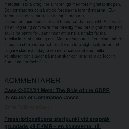
metoder i stora drag inte är förenliga med försiktighetsprincipen.
Det konstateras också att de föreslagna förändringarna i EU-
kommissionens kemikaliestrategi i fråga om
riskhanteringsmetoder fortsatt brister på denna punkt. Vi föreslår
att en reglering som vore mer förenlig med försiktighetsprincipen
skulle ha bättre förutsättningar att minska antalet farliga
kemikalier runt omkring oss. Med utgångspunkt i principen bör det
finnas en större öppenhet för att vidta försiktighetsåtgärder i ett
tidigare skede än idag, även när orsakssamband mellan
kemikalier och skador på människor och miljö som de leder till
ännu inte har fastställts.
KOMMENTARER
Case C-252/21 Meta: The Role of the GDPR
in Abuse of Dominance Cases
Emma Fröderberg Shaiek
Preskriptionstidens startpunkt vid anspråk
grundade på EKMR – en kommentar till