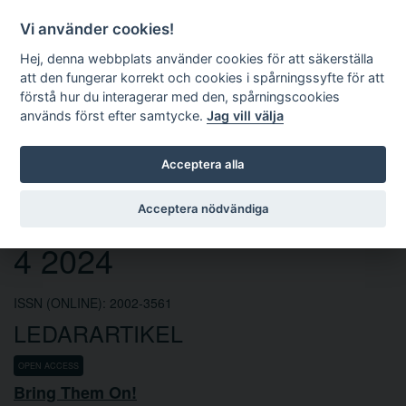
Vi använder cookies!
Hej, denna webbplats använder cookies för att säkerställa
att den fungerar korrekt och cookies i spårningssyfte för att
förstå hur du interagerar med den, spårningscookies
används först efter samtycke.
Jag vill välja
Sök
Acceptera alla
Europarättslig tidskrift nr
Acceptera nödvändiga
4 2024
ISSN (ONLINE): 2002-3561
LEDARARTIKEL
OPEN ACCESS
Bring Them On!