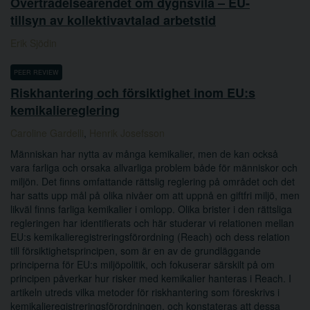
Överträdelseärendet om dygnsvila – EU-
tillsyn av kollektivavtalad arbetstid
Erik Sjödin
PEER REVIEW
Riskhantering och försiktighet inom EU:s
kemikaliereglering
Caroline Gardelli
,
Henrik Josefsson
Människan har nytta av många kemikalier, men de kan också
vara farliga och orsaka allvarliga problem både för människor och
miljön. Det finns omfattande rättslig reglering på området och det
har satts upp mål på olika nivåer om att uppnå en giftfri miljö, men
likväl finns farliga kemikalier i omlopp. Olika brister i den rättsliga
regleringen har identifierats och här studerar vi relationen mellan
EU:s kemikalieregistreringsförordning (Reach) och dess relation
till försiktighetsprincipen, som är en av de grundläggande
principerna för EU:s miljöpolitik, och fokuserar särskilt på om
principen påverkar hur risker med kemikalier hanteras i Reach. I
artikeln utreds vilka metoder för riskhantering som föreskrivs i
kemikalieregistreringsförordningen, och konstateras att dessa