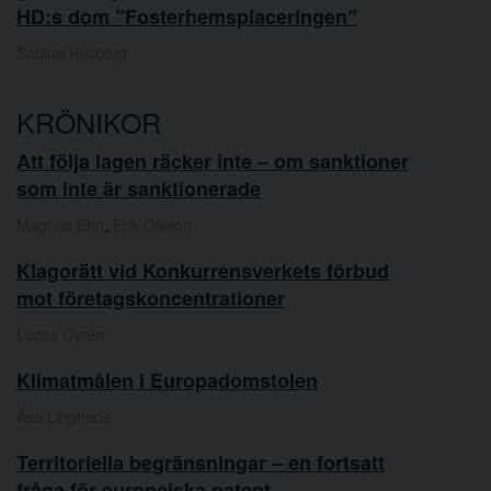
HD:s dom ”Fosterhemsplaceringen”
Sabina Hellborg
KRÖNIKOR
Att följa lagen räcker inte – om sanktioner
som inte är sanktionerade
Magnus Ehn
,
Erik Olsson
Klagorätt vid Konkurrensverkets förbud
mot företagskoncentrationer
Lucas Cyrén
Klimatmålen i Europadomstolen
Åsa Linghede
Territoriella begränsningar – en fortsatt
fråga för europeiska patent