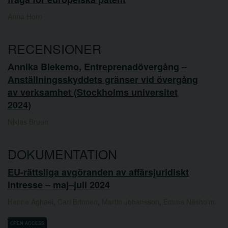
Anna Horn
RECENSIONER
Annika Blekemo, Entreprenadövergång –
Anställningsskyddets gränser vid övergång
av verksamhet (Stockholms universitet
2024)
Niklas Bruun
DOKUMENTATION
EU-rättsliga avgöranden av affärsjuridiskt
intresse – maj–juli 2024
Hanna Aghaei
,
Carl Brinnen
,
Martin Johansson
,
Emma Näsholm
OPEN ACCESS