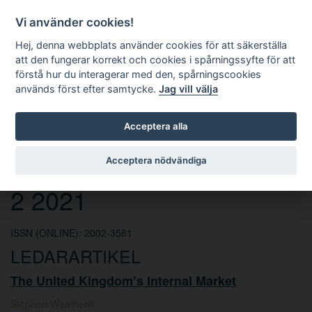
Vi använder cookies!
Hej, denna webbplats använder cookies för att säkerställa
att den fungerar korrekt och cookies i spårningssyfte för att
förstå hur du interagerar med den, spårningscookies
används först efter samtycke.
Jag vill välja
Sök
Acceptera alla
Europarättslig tidskrift nr
Acceptera nödvändiga
2 2021
ISSN (ONLINE): 2002-3561
LEDARARTIKEL
The United Kingdom’s Internal Market
Stephen Weatherill