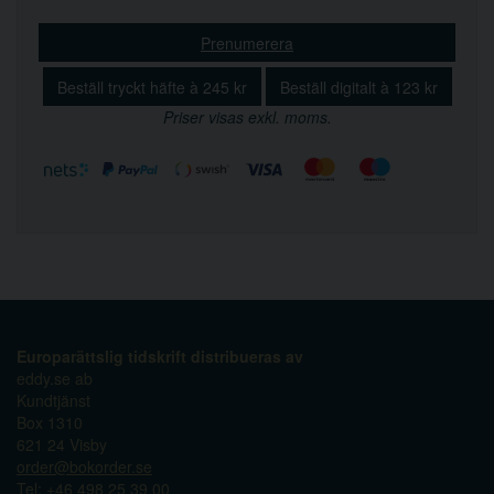
Prenumerera
Beställ tryckt häfte à 245 kr
Beställ digitalt à 123 kr
Priser visas exkl. moms.
Europarättslig tidskrift distribueras av
eddy.se ab
Kundtjänst
Box 1310
621 24 Visby
order@bokorder.se
Tel:
+46 498 25 39 00