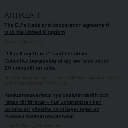
ARTIKLAR
The EU’s trade and cooperation agreement
with the United Kingdom
Paulina Dejmek Hack
“I’ll call my Union”, said the driver –
Collective bargaining of gig workers under
EU competition rules
Christian Bergqvist
,
Max Huffman
,
Catherine Jacqueson
,
Maria
José Schmidt-Kessen
,
Yvette Lind
Konkurrensverkets nya beslutanderätt och
rätten till försvar – hur unionsrätten kan
komma att påverka handläggningen av
svenska konkurrensärenden
Omar El Khatib
,
Amir Mohseni