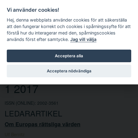
Vi använder cookies!
Hej, denna webbplats använder cookies för att säkerställa
att den fungerar korrekt och cookies i spårningssyfte för att
förstå hur du interagerar med den, spårningscookies
används först efter samtycke.
Jag vill välja
Sök
Acceptera alla
Europarättslig tidskrift nr
Acceptera nödvändiga
1 2017
ISSN (ONLINE): 2002-3561
LEDARARTIKEL
Om Europas rättsliga värden
Ulf Bernitz