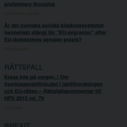
preliminary thoughts
Ester Herlin-Karnell
Är det svenska sociala biståndssystemet
hermetiskt stängt för ”EU-migranter” efter
EU-domstolens senaste praxis?
Vicki Paskalia
RÄTTSFALL
Klaga inte på vargen..! Om
överklagandeförbudet i jaktförordningen
och EU-rätten – Rättsfallskommentar till
HFD 2015 ref. 79
Jan Darpö
BREXIT