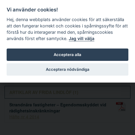
Vi använder cookies!
Hej, denna webbplats använder cookies för att säkerställa
att den fungerar korrekt och cookies i spårningssyfte för att
förstå hur du interagerar med den, spårningscookies
används först efter samtycke.
Jag vill välja
Sök
Acceptera alla
Frida Lindlöf
Acceptera nödvändiga
ARTIKLAR AV FRIDA LINDLÖF (1)
Strandnära fastigheter – Egendomsskyddet vid
rådighetsinskränkningar
Häfte nr 4 2014