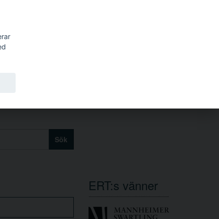
erar
ed
Sök
ERT:s vänner