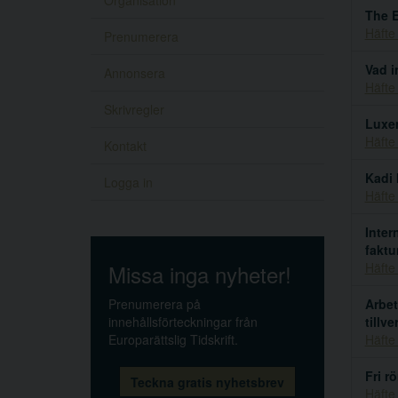
Organisation
The 
Häfte
Prenumerera
Vad i
Annonsera
Häfte
Skrivregler
Luxem
Häfte
Kontakt
Kadi 
Logga in
Häfte
Inter
faktu
Missa inga nyheter!
Häfte
Prenumerera på
Arbet
innehållsförteckningar från
tillv
Europarättslig Tidskrift.
Häfte
Fri r
Teckna gratis nyhetsbrev
Häfte