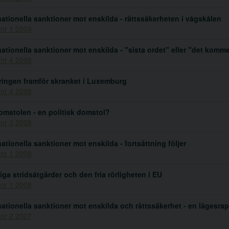
nationella sanktioner mot enskilda - rättssäkerheten i vågskålen
 nr 1 2009
nationella sanktioner mot enskilda - "sista ordet" eller "det komm
 nr 4 2008
ingen framför skranket i Luxemburg
 nr 4 2008
mstolen - en politisk domstol?
 nr 3 2008
nationella sanktioner mot enskilda - fortsättning följer
 nr 1 2008
iga stridsåtgärder och den fria rörligheten i EU
 nr 1 2008
nationella sanktioner mot enskilda och rättssäkerhet - en lägesra
 nr 2 2007