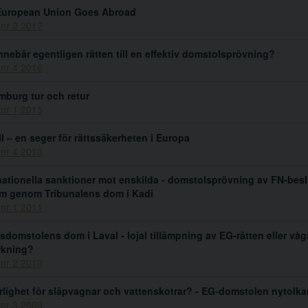
European Union Goes Abroad
 nr 2 2017
nnebär egentligen rätten till en effektiv domstolsprövning?
 nr 4 2016
burg tur och retur
 nr 1 2015
II – en seger för rättssäkerheten i Europa
 nr 4 2013
nationella sanktioner mot enskilda - domstolsprövning av FN-besl
m genom Tribunalens dom i Kadi
 nr 1 2011
sdomstolens dom i Laval - lojal tillämpning av EG-rätten eller vå
erkning?
 nr 2 2010
örlighet för släpvagnar och vattenskotrar? - EG-domstolen nytolkar
 nr 3 2009