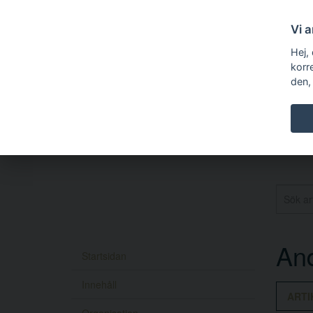
Vi 
Hej,
korr
den,
An
Startsidan
Innehåll
ARTI