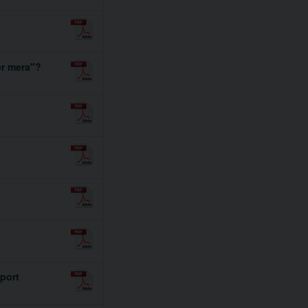
er mera"?
pport