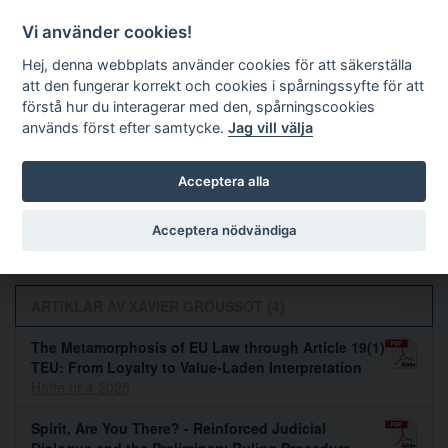
Vi använder cookies!
Hej, denna webbplats använder cookies för att säkerställa
att den fungerar korrekt och cookies i spårningssyfte för att
förstå hur du interagerar med den, spårningscookies
används först efter samtycke.
Jag vill välja
Sök
Acceptera alla
Xavier Groussot
Acceptera nödvändiga
ARTIKLAR AV XAVIER GROUSSOT (4)
The Metamorphosis of EU Law through Article 19(1)
TEU: From Loyalty to Value-Laden Interpretation
Häfte nr 4 2025
Spirit, Are You There? - Reinforced Judicial
Dialogue and the Preliminary Ruling Procedure