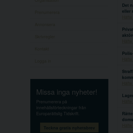
Organisation
Det n
eller
Prenumerera
Häfte
Annonsera
Priva
aktör
Skrivregler
Häfte
Kontakt
Polis
Häfte
Logga in
Straf
kommi
Häfte
Missa inga nyheter!
Lagen
Häfte
Prenumerera på
innehållsförteckningar från
Europarättslig Tidskrift.
Rätte
doms
Häfte
Teckna gratis nyhetsbrev