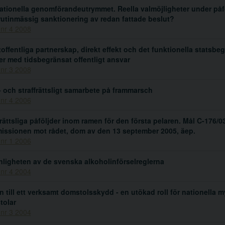
ationella genomförandeutrymmet. Reella valmöjligheter under påf
 rutinmässig sanktionering av redan fattade beslut?
 nr 4 2008
toffentliga partnerskap, direkt effekt och det funktionella statsbeg
er med tidsbegränsat offentligt ansvar
 nr 3 2008
- och straffrättsligt samarbete på frammarsch
 nr 4 2006
frättsliga påföljder inom ramen för den första pelaren. Mål C-176/0
ssionen mot rådet, dom av den 13 september 2005, äep.
 nr 1 2006
ligheten av de svenska alkoholinförselreglerna
 nr 4 2004
n till ett verksamt domstolsskydd - en utökad roll för nationella 
tolar
 nr 3 2004