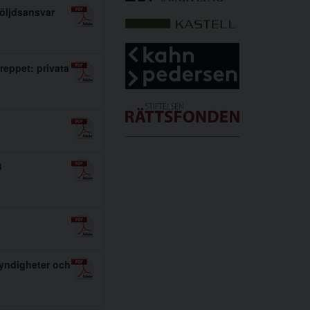
öljdsansvar
reppet: privata
3
myndigheter och