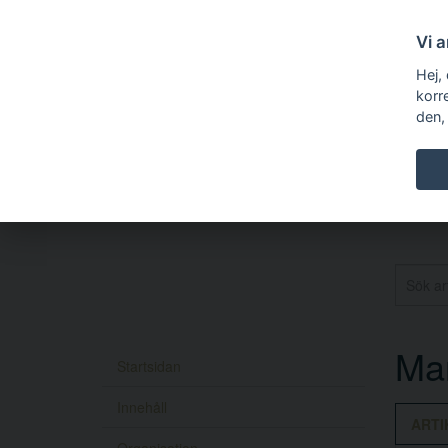
Vi 
Hej,
korr
den,
Mar
Startsidan
Innehåll
ARTI