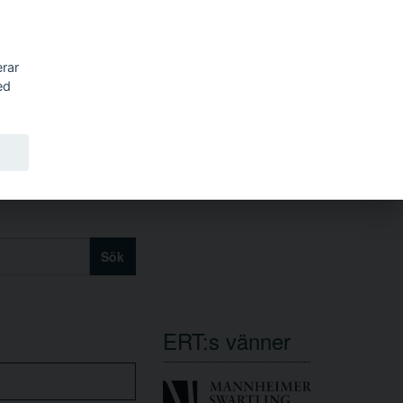
erar
ed
Sök
ERT:s vänner