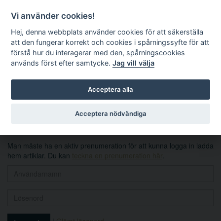
Vi använder cookies!
Hej, denna webbplats använder cookies för att säkerställa
att den fungerar korrekt och cookies i spårningssyfte för att
förstå hur du interagerar med den, spårningscookies
används först efter samtycke.
Jag vill välja
Sök
Acceptera alla
Logga in
Acceptera nödvändiga
Man måste ha en aktiv prenumeration för att kunna logga in ladda
hem artiklar. Du kan
teckna en prenumeration här
.
|
Glömt lösenord