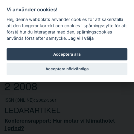
Vi använder cookies!
Hej, denna webbplats använder cookies för att säkerställa
att den fungerar korrekt och cookies i spårningssyfte för att
förstå hur du interagerar med den, spårningscookies
används först efter samtycke.
Jag vill välja
Sök
Acceptera alla
Europarättslig tidskrift nr
Acceptera nödvändiga
2 2008
ISSN (ONLINE): 2002-3561
LEDARARTIKEL
Konferensrapport: Hur motar vi klimathotet
i grind?