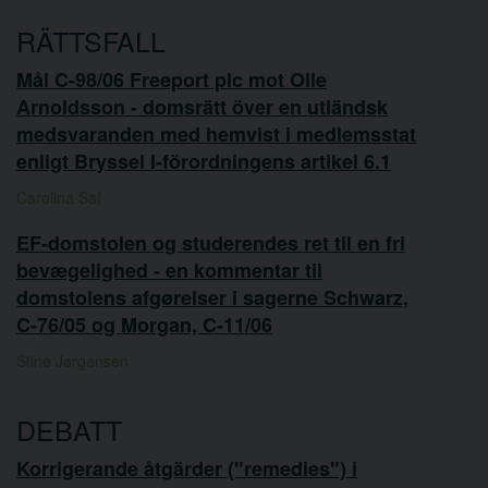
RÄTTSFALL
Mål C-98/06 Freeport plc mot Olle
Arnoldsson - domsrätt över en utländsk
medsvaranden med hemvist i medlemsstat
enligt Bryssel I-förordningens artikel 6.1
Carolina Saf
EF-domstolen og studerendes ret til en fri
bevægelighed - en kommentar til
domstolens afgørelser i sagerne Schwarz,
C-76/05 og Morgan, C-11/06
Stine Jørgensen
DEBATT
Korrigerande åtgärder ("remedies") i