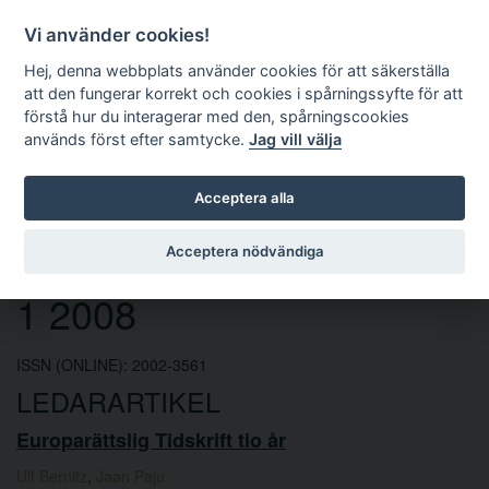
Vi använder cookies!
Hej, denna webbplats använder cookies för att säkerställa
att den fungerar korrekt och cookies i spårningssyfte för att
förstå hur du interagerar med den, spårningscookies
används först efter samtycke.
Jag vill välja
Sök
Acceptera alla
Europarättslig tidskrift nr
Acceptera nödvändiga
1 2008
ISSN (ONLINE): 2002-3561
LEDARARTIKEL
Europarättslig Tidskrift tio år
Ulf Bernitz
,
Jaan Paju