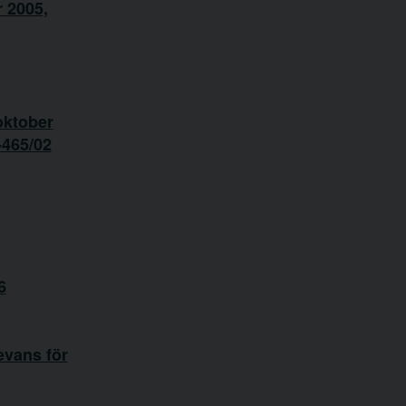
 2005,
oktober
-465/02
6
evans för