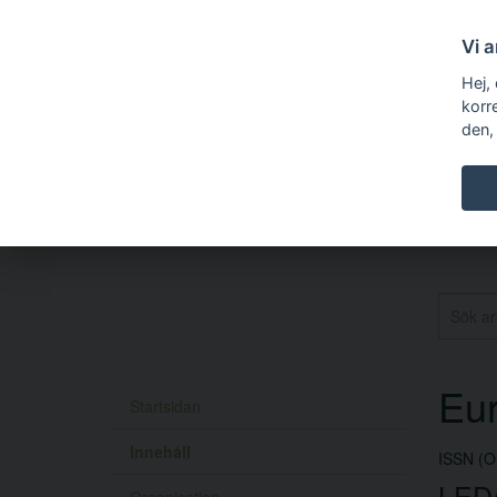
Vi 
Hej,
korr
den,
Eur
Startsidan
Innehåll
ISSN (O
LED