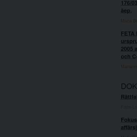
176/0
äep.
Maria B
FETA I
urspr
2005 
och C
Mariann
DOK
Rättfa
Frida-L
Fokus 
affärs