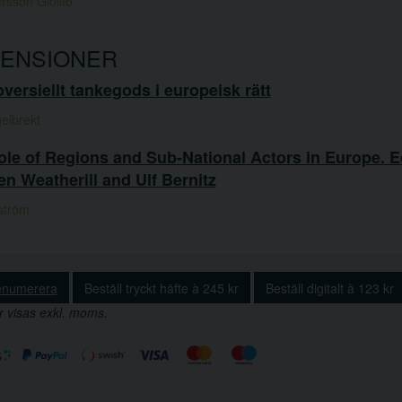
rsson Giolito
ENSIONER
versiellt tankegods i europeisk rätt
gelbrekt
le of Regions and Sub-National Actors in Europe. E
n Weatherill and Ulf Bernitz
ström
enumerera
Beställ tryckt häfte à 245 kr
Beställ digitalt à 123 kr
r visas exkl. moms.