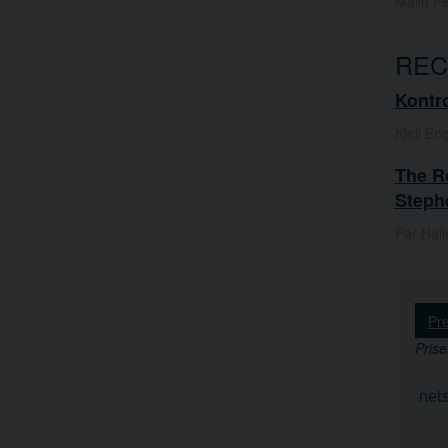
Malin Pe
REC
Kontro
Kjell En
The Ro
Stephe
Pär Hall
Pr
Prise