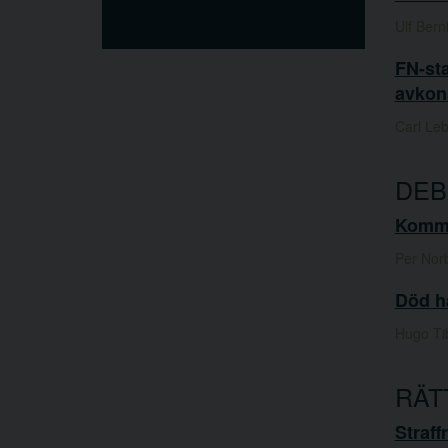
Ulf Berni
FN-sta
avkons
Carl Le
DEB
Komme
Per Nor
Död h
Hugo Ti
RÄT
Straff