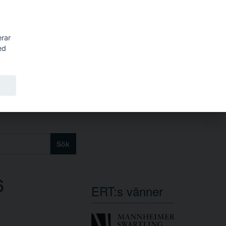
erar
ed
Sök
6
ERT:s vänner