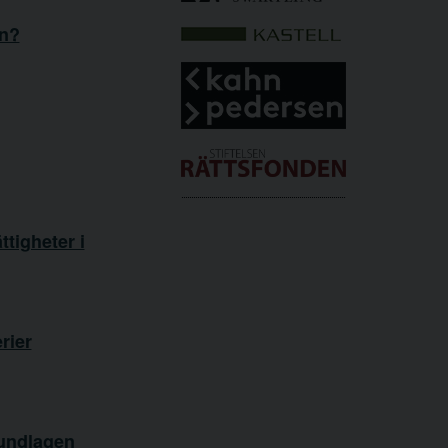
en?
tigheter i
rier
rundlagen