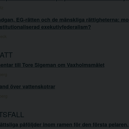
tz
dgan, EG-rätten och de mänskliga rättigheterna: mo
titutionaliserad exekutivfederalism?
beck
ATT
ntar till Tore Sigeman om Vaxholmsmålet
berg
and över vattenskotrar
berg
TSFALL
rättsliga påföljder inom ramen för den första pelaren.