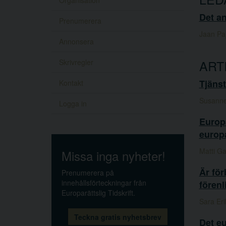
Organisation
Det an
Prenumerera
Jaan Pa
Annonsera
ART
Skrivregler
Tjäns
Kontakt
Susanne 
Logga in
Europa
europ
Matti Ga
Missa inga nyheter!
Är för
Prenumerera på
innehållsförteckningar från
förenl
Europarättslig Tidskrift.
Sara Er
Teckna gratis nyhetsbrev
Det e