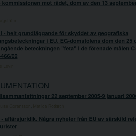
3 kommissionen mot rådet, dom av den 13 september
ergström
I - helt grundläggande för skyddet av geografiska
ungsbeteckningar i EU. EG-domstolens dom den 25 
angående beteckningen "feta" i de förenade målen C
-466/02
e Levin
UMENTATION
llsammanfattningar 22 september 2005-9 januari 200
ouise Göransson
,
Matilda Rotkirch
- affärsjuridik. Några nyheter från EU av särskild rel
jurister