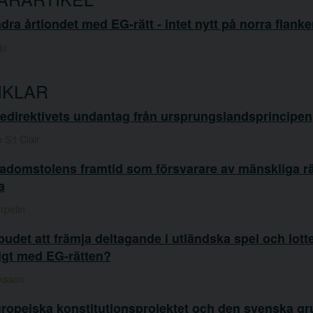
dra årtiondet med EG-rätt - intet nytt på norra flank
ju
IKLAR
tedirektivets undantag från ursprungslandsprincipen
S:t Clair
domstolens framtid som försvarare av mänskliga rät
a
rpelin
budet att främja deltagande i utländska spel och lotte
igt med EG-rätten?
iksson
uropeiska konstitutionsprojektet och den svenska g