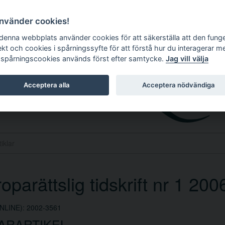
använder cookies!
 denna webbplats använder cookies för att säkerställa att den fung
ekt och cookies i spårningssyfte för att förstå hur du interagerar m
 spårningscookies används först efter samtycke.
Jag vill välja
Acceptera alla
Acceptera nödvändiga
oparättslig tidskrift nr 1 200
NLINE): 2002-3561
ARARTIKEL