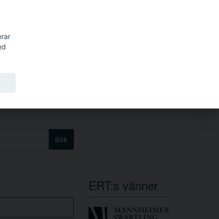
erar
ed
Sök
ERT:s vänner