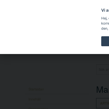
Vi 
Hej,
korr
den,
Ma
Startsidan
Innehåll
ARTI