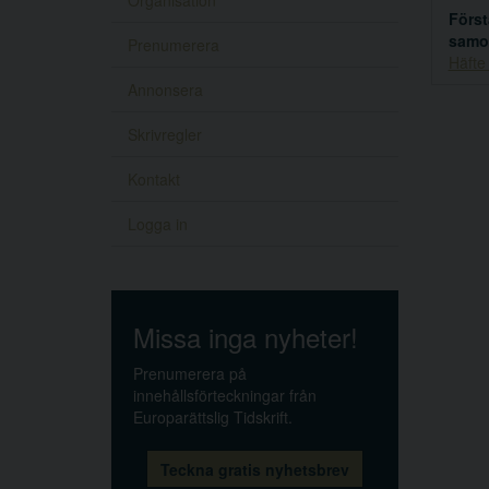
Organisation
Först
samo
Prenumerera
Häfte
Annonsera
Skrivregler
Kontakt
Logga in
Missa inga nyheter!
Prenumerera på
innehållsförteckningar från
Europarättslig Tidskrift.
Teckna gratis nyhetsbrev