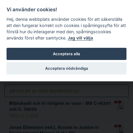
Vi använder cookies!
Hej, denna webbplats använder cookies för att säkerställa
att den fungerar korrekt och cookies i spårningssyfte för att
förstå hur du interagerar med den, spårningscookies
används först efter samtycke.
Jag vill välja
Sök
Acceptera alla
Said Mahmoudi
Acceptera nödvändiga
ARTIKLAR AV SAID MAHMOUDI (6)
Miljöskydd och fri rörlighet av varor - Mål C-463/01
och C- 309/02
Häfte nr 3 2005
Jonas Ebbesson (red.), Access to Justice in
Environmental Matters in the EU