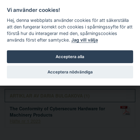
Vi använder cookies!
Hej, denna webbplats använder cookies för att säkerställa
att den fungerar korrekt och cookies i spårningssyfte för att
förstå hur du interagerar med den, spårningscookies
används först efter samtycke.
Jag vill välja
Sök
Acceptera alla
Daria Bulgakova
Acceptera nödvändiga
ARTIKLAR AV DARIA BULGAKOVA (1)
The Conformity of Cybersecure Hardware for
Machinery Products
Häfte nr 1 2023