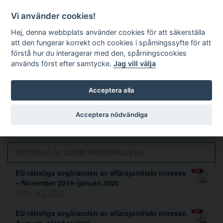
Vi använder cookies!
Hej, denna webbplats använder cookies för att säkerställa
att den fungerar korrekt och cookies i spårningssyfte för att
förstå hur du interagerar med den, spårningscookies
används först efter samtycke.
Jag vill välja
Sök
Acceptera alla
Adam Sarenmalm
Acceptera nödvändiga
ARTIKLAR AV ADAM SARENMALM (6)
EU-rättsliga avgöranden av affärsjuridiskt intresse
– November 2019–januari 2020
Häfte nr 2 2020
EU-rättsliga avgöranden av affärsjuridiskt intresse.
Augusti–oktober 2019