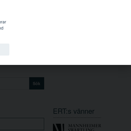
erar
ed
Sök
ERT:s vänner