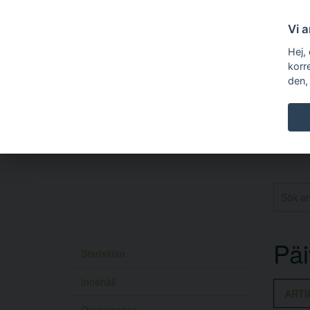
Vi 
Hej,
korr
den,
Päi
Startsidan
Innehåll
ARTI