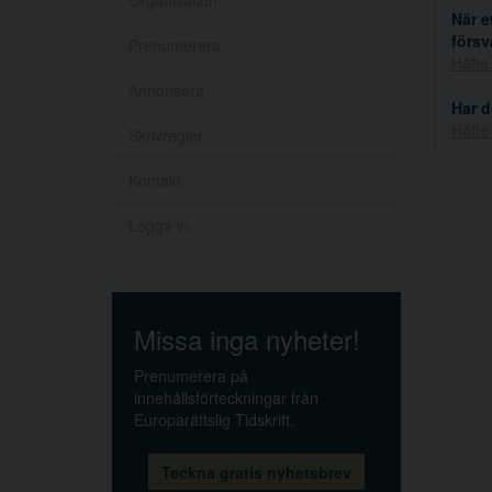
Organisation
När e
försv
Prenumerera
Häfte
Annonsera
Har d
Häfte
Skrivregler
Kontakt
Logga in
Missa inga nyheter!
Prenumerera på
innehållsförteckningar från
Europarättslig Tidskrift.
Teckna gratis nyhetsbrev