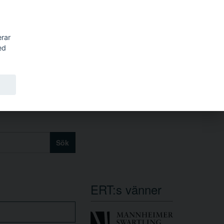
erar
ed
Sök
ERT:s vänner