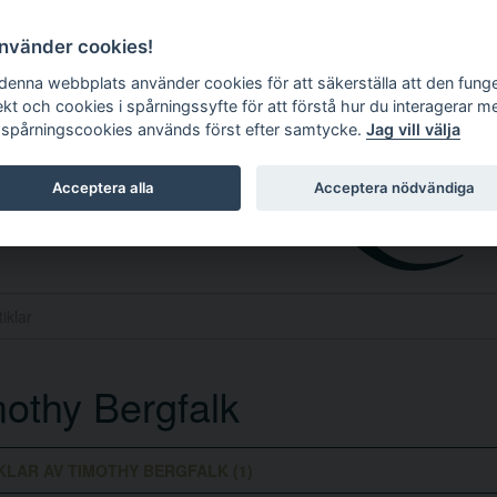
använder cookies!
 denna webbplats använder cookies för att säkerställa att den fung
ekt och cookies i spårningssyfte för att förstå hur du interagerar m
 spårningscookies används först efter samtycke.
Jag vill välja
Acceptera alla
Acceptera nödvändiga
othy Bergfalk
KLAR AV TIMOTHY BERGFALK (1)