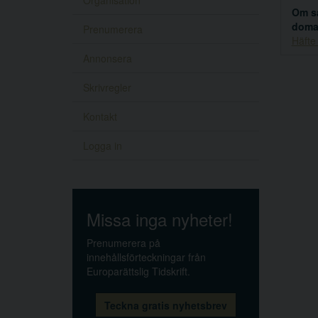
Organisation
Om s
doma
Prenumerera
Häfte
Annonsera
Skrivregler
Kontakt
Logga in
Missa inga nyheter!
Prenumerera på
innehållsförteckningar från
Europarättslig Tidskrift.
Teckna gratis nyhetsbrev