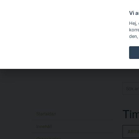
Vi 
Hej,
korr
den,
Tim
Startsidan
Innehåll
ARTI