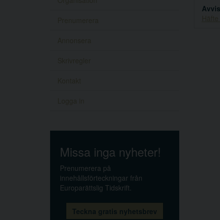
Organisation
Avvis
Häfte
Prenumerera
Annonsera
Skrivregler
Kontakt
Logga in
Missa inga nyheter!
Prenumerera på
innehållsförteckningar från
Europarättslig Tidskrift.
Teckna gratis nyhetsbrev