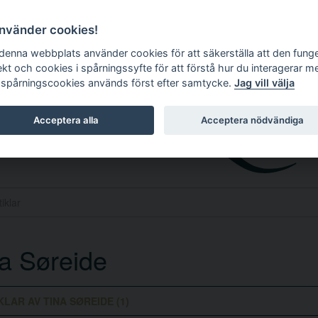
använder cookies!
 denna webbplats använder cookies för att säkerställa att den fung
ekt och cookies i spårningssyfte för att förstå hur du interagerar m
 spårningscookies används först efter samtycke.
Jag vill välja
Acceptera alla
Acceptera nödvändiga
a Søreide
KLAR AV TINA SØREIDE (1)