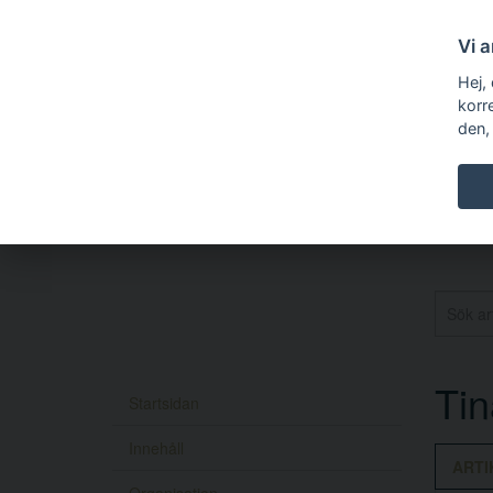
Vi 
Hej,
korr
den,
Tin
Startsidan
Innehåll
ARTI