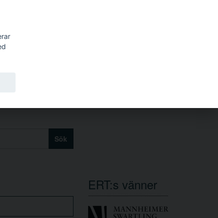
erar
ed
Sök
ERT:s vänner