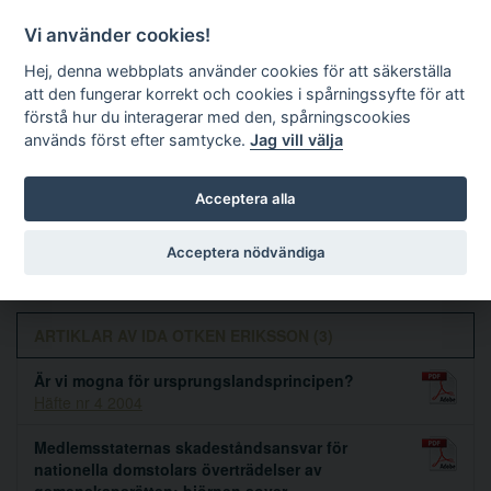
Vi använder cookies!
Hej, denna webbplats använder cookies för att säkerställa
att den fungerar korrekt och cookies i spårningssyfte för att
förstå hur du interagerar med den, spårningscookies
används först efter samtycke.
Jag vill välja
Sök
Acceptera alla
Ida Otken Eriksson
Acceptera nödvändiga
ARTIKLAR AV IDA OTKEN ERIKSSON (3)
Är vi mogna för ursprungslandsprincipen?
Häfte nr 4 2004
Medlemsstaternas skadeståndsansvar för
nationella domstolars överträdelser av
gemenskapsrätten: björnen sover ...