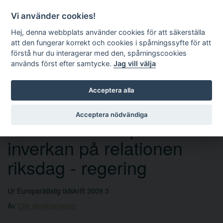
Vi använder cookies!
Hej, denna webbplats använder cookies för att säkerställa
att den fungerar korrekt och cookies i spårningssyfte för att
förstå hur du interagerar med den, spårningscookies
används först efter samtycke.
Jag vill välja
Sök
Acceptera alla
Acceptera nödvändiga
EU-medlemskapets
inverkan på relationen
riksdag - regering
Ur Europarättslig tidskrift 2009 3
Av
Olle Abrahamsson