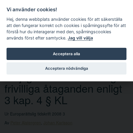
Vi använder cookies!
Hej, denna webbplats använder cookies för att säkerställa
att den fungerar korrekt och cookies i spårningssyfte för att
förstå hur du interagerar med den, spårningscookies
används först efter samtycke.
Jag vill välja
Sök
Acceptera alla
Acceptera nödvändiga
Möjligheten att överklaga
frivilliga åtaganden enligt
3 kap. 4 § KL
Ur Europarättslig tidskrift 2008 3
Av
Peter Alstergren
,
Johan Karlsson