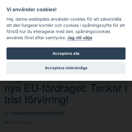
Vi använder cookies!
Hej, denna webbplats använder cookies för att säkerställa
att den fungerar korrekt och cookies i spårningssyfte för att
förstå hur du interagerar med den, spårningscookies
används först efter samtycke.
Jag vill välja
Sök
Acceptera alla
Acceptera nödvändiga
Lagrådsremissen om det
nya EU-fördraget: Tankar i
trist förvirring!
Ur Europarättslig tidskrift 2006 2
Av
Göran Lysén