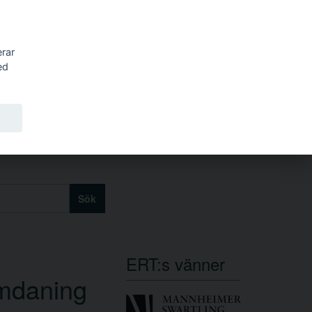
erar
ed
Sök
ERT:s vänner
omdaning