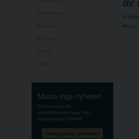
av 
Organisation
Prenumerera
Ur Europ
Annonsera
Av
Anton
Skrivregler
Kontakt
Logga in
Missa inga nyheter!
Prenumerera på
innehållsförteckningar från
Europarättslig Tidskrift.
Teckna gratis nyhetsbrev