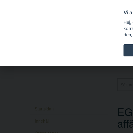
Vi 
Hej,
korr
den,
EG-
Startsidan
aff
Innehåll