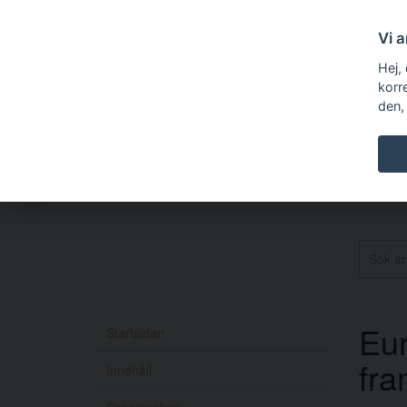
Vi 
Hej,
korr
den,
Eur
Startsidan
fra
Innehåll