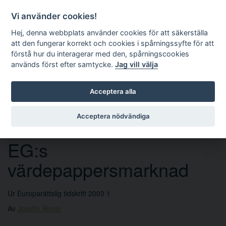
Vi använder cookies!
Hej, denna webbplats använder cookies för att säkerställa
att den fungerar korrekt och cookies i spårningssyfte för att
förstå hur du interagerar med den, spårningscookies
används först efter samtycke.
Jag vill välja
Sök
Acceptera alla
Acceptera nödvändiga
Institutionell reform av
EG:s
värdepappersmarknad
Ur Europarättslig tidskrift 2003 1
Av
Josefin Almer