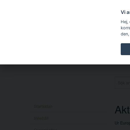
Vi 
Hej,
korr
den,
Akt
Startsidan
Innehåll
Ur Europ