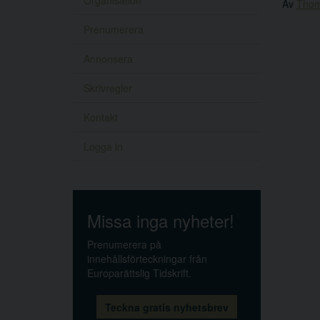
Organisation
Av
Thom
Prenumerera
Annonsera
Skrivregler
Kontakt
Logga in
Missa inga nyheter!
Prenumerera på
innehållsförteckningar från
Europarättslig Tidskrift.
Teckna gratis nyhetsbrev