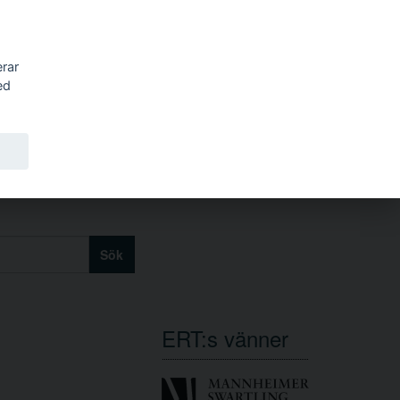
erar
ed
Sök
ERT:s vänner