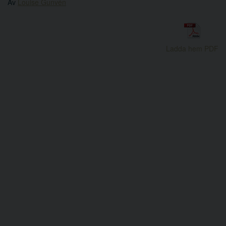
Av
Louise Gunvén
Ladda hem PDF