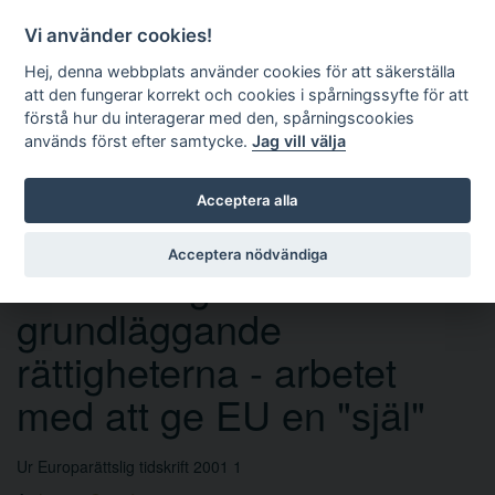
Vi använder cookies!
Hej, denna webbplats använder cookies för att säkerställa
att den fungerar korrekt och cookies i spårningssyfte för att
förstå hur du interagerar med den, spårningscookies
används först efter samtycke.
Jag vill välja
Sök
Acceptera alla
Acceptera nödvändiga
EU:s stadga om de
grundläggande
rättigheterna - arbetet
med att ge EU en "själ"
Ur Europarättslig tidskrift 2001 1