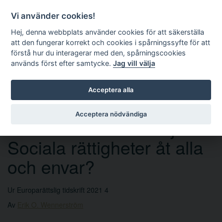
Vi använder cookies!
Hej, denna webbplats använder cookies för att säkerställa
att den fungerar korrekt och cookies i spårningssyfte för att
förstå hur du interagerar med den, spårningscookies
används först efter samtycke.
Jag vill välja
Sök
Acceptera alla
Acceptera nödvändiga
Anmälan av Jaan Paju –
Sociala rättigheter åt alla
och envar?
Ur Europarättslig tidskrift 2021 4
Av
Erik O. Wennerström