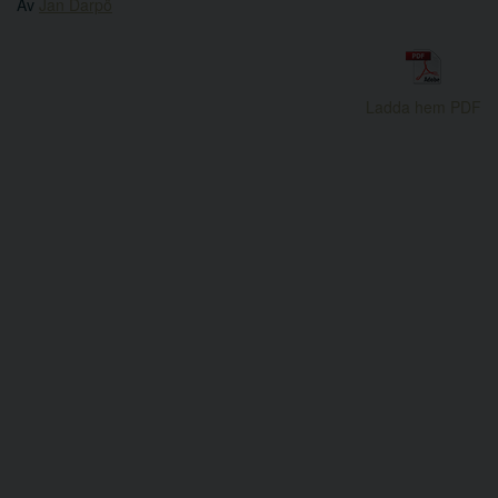
Av
Jan Darpö
Ladda hem PDF