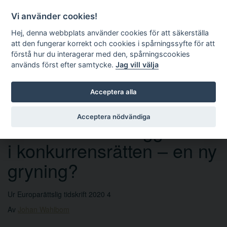
Vi använder cookies!
Hej, denna webbplats använder cookies för att säkerställa
att den fungerar korrekt och cookies i spårningssyfte för att
förstå hur du interagerar med den, spårningscookies
används först efter samtycke.
Jag vill välja
Sök
Acceptera alla
Acceptera nödvändiga
Interimistiska ålägganden
i konkurrensrätten – en ny
gryning?
Ur Europarättslig tidskrift 2020 4
Av
Johan Wahlbom