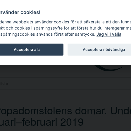
använder cookies!
 denna webbplats använder cookies för att säkerställa att den fung
ekt och cookies i spårningssyfte för att förstå hur du interagerar m
 spårningscookies används först efter samtycke.
Jag vill välja
Acceptera alla
Acceptera nödvändiga
ropadomstolens domar. Und
uari–februari 2019