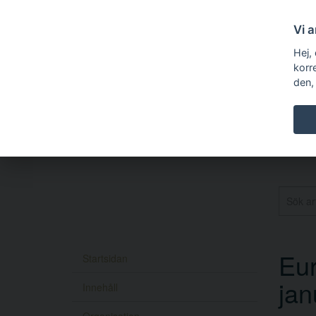
Vi 
Hej,
korr
den,
Eu
Startsidan
jan
Innehåll