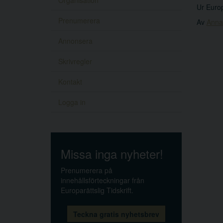
Organisation
Ur Europ
Prenumerera
Av
Anna
Annonsera
Skrivregler
Kontakt
Logga in
Missa inga nyheter!
Prenumerera på
innehållsförteckningar från
Europarättslig Tidskrift.
Teckna gratis nyhetsbrev