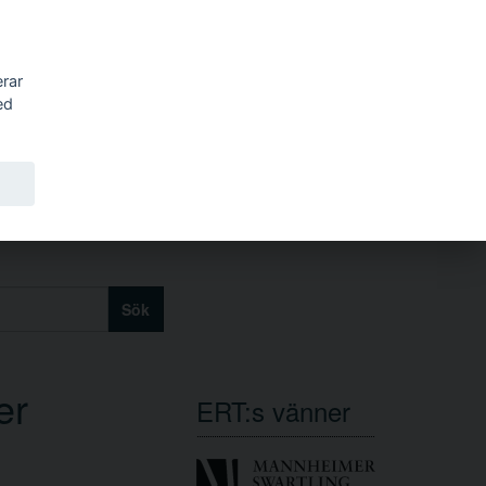
erar
ed
Sök
er
ERT:s vänner