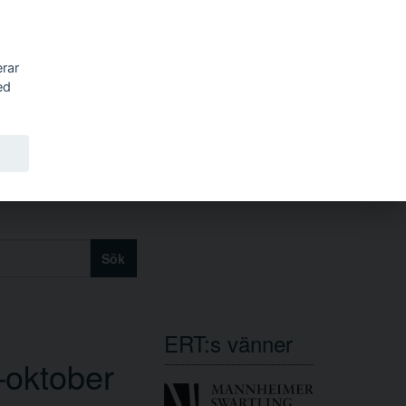
erar
ed
Sök
ERT:s vänner
i–oktober