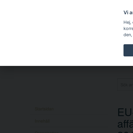
Vi 
Hej,
korr
den,
EU-
Startsidan
aff
Innehåll