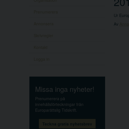
20
Organisation
Prenumerera
Ur Europ
Annonsera
Av
Anna
Skrivregler
Kontakt
Logga in
Missa inga nyheter!
Prenumerera på
innehållsförteckningar från
Europarättslig Tidskrift.
Teckna gratis nyhetsbrev