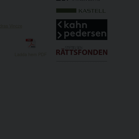
dras Vincze
Ladda hem PDF