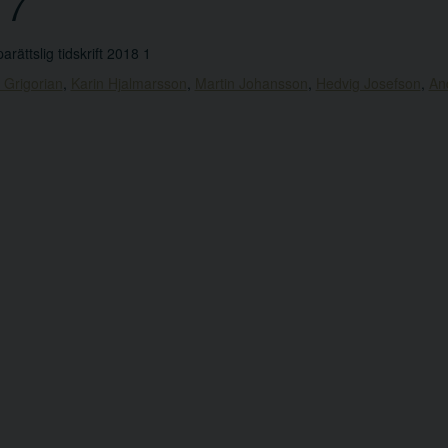
17
arättslig tidskrift 2018 1
 Grigorian
,
Karin Hjalmarsson
,
Martin Johansson
,
Hedvig Josefson
,
An