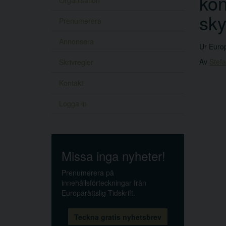
kon
Organisation
sky
Prenumerera
Annonsera
Ur Europ
Av
Stefa
Skrivregler
Kontakt
Logga in
Missa inga nyheter!
Prenumerera på
innehållsförteckningar från
Europarättslig Tidskrift.
Teckna gratis nyhetsbrev