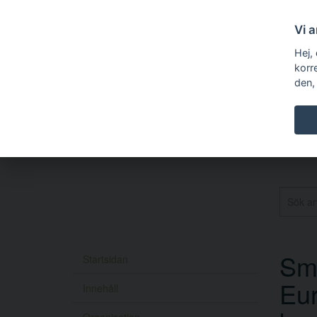
Vi 
Hej,
korr
den,
Smi
Startsidan
Eur
Innehåll