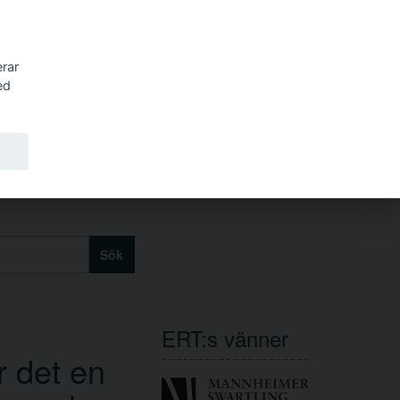
erar
ed
Sök
ERT:s vänner
r det en