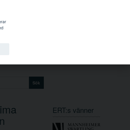
erar
ed
Sök
tima
ERT:s vänner
en