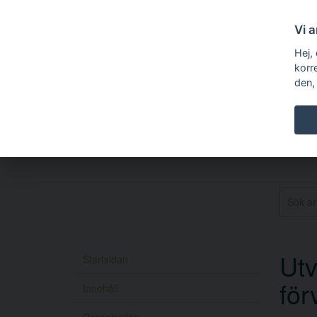
Vi 
Hej,
korr
den,
Utv
Startsidan
för
Innehåll