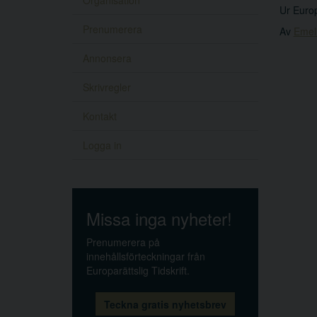
Organisation
Ur Europ
Prenumerera
Av
Emel
Annonsera
Skrivregler
Kontakt
Logga in
Missa inga nyheter!
Prenumerera på
innehållsförteckningar från
Europarättslig Tidskrift.
Teckna gratis nyhetsbrev