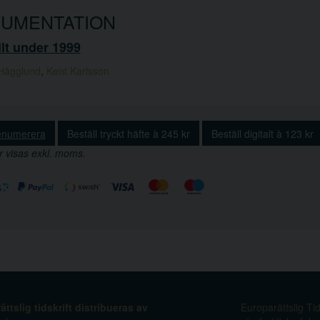
UMENTATION
lt under 1999
 Hägglund
,
Kent Karlsson
enumerera
Beställ tryckt häfte à 245 kr
Beställ digitalt à 123 kr
r visas exkl. moms.
ttslig tidskrift distribueras av
Europarättslig Tid