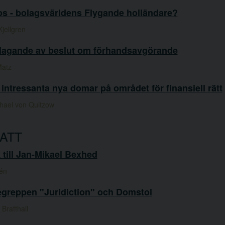
os - bolagsvärldens Flygande holländare?
jellgren
lagande av beslut om förhandsavgörande
Matz
intressanta nya domar på området för finansiell rätt
chael von Quitzow
ATT
 till Jan-Mikael Bexhed
tén
greppen "Juridiction" och Domstol
Bratthall