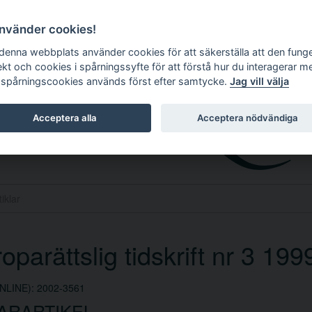
använder cookies!
 denna webbplats använder cookies för att säkerställa att den fung
ekt och cookies i spårningssyfte för att förstå hur du interagerar m
 spårningscookies används först efter samtycke.
Jag vill välja
Acceptera alla
Acceptera nödvändiga
oparättslig tidskrift nr 3 199
NLINE): 2002-3561
ARARTIKEL