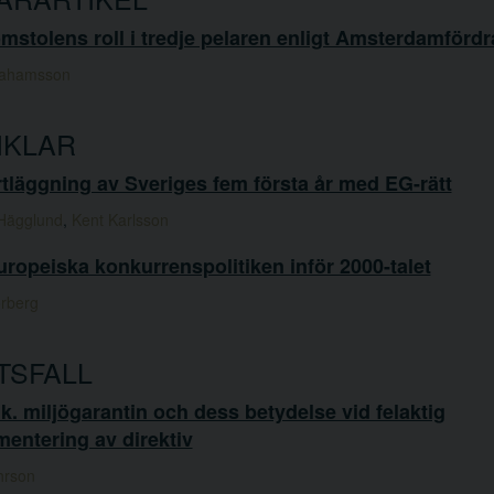
stolens roll i tredje pelaren enligt Amsterdamfördr
rahamsson
IKLAR
tläggning av Sveriges fem första år med EG-rätt
 Hägglund
,
Kent Karlsson
ropeiska konkurrenspolitiken inför 2000-talet
rberg
TSFALL
k. miljögarantin och dess betydelse vid felaktig
entering av direktiv
hrson