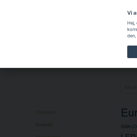
Vi 
Hej,
korr
den,
Eur
Startsidan
Innehåll
ISSN (O
LED