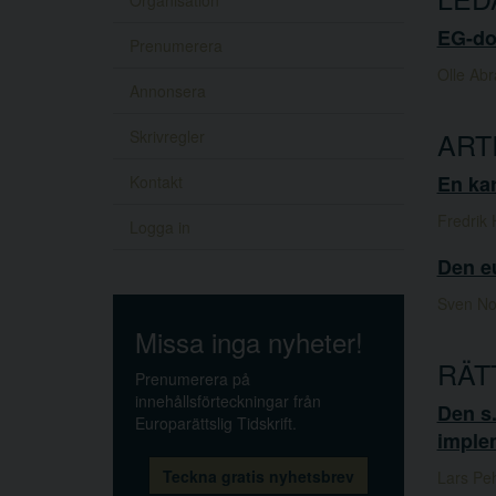
Organisation
EG-dom
Prenumerera
Olle Ab
Annonsera
ART
Skrivregler
En kar
Kontakt
Fredrik
Logga in
Den eu
Sven No
Missa inga nyheter!
RÄT
Prenumerera på
innehållsförteckningar från
Den s.
Europarättslig Tidskrift.
implem
Teckna gratis nyhetsbrev
Lars Pe