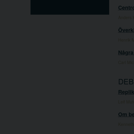
Centr
Anders K
Överk
Henrik 
Några 
Carl Mi
DEB
Replik
Leif Mu
Om be
Kenneth 