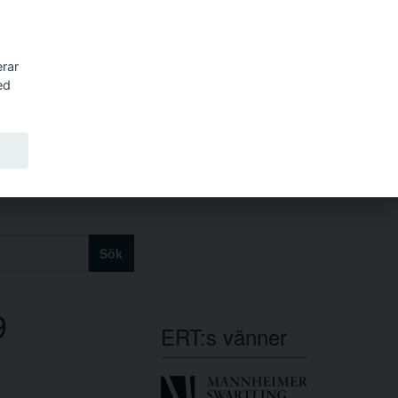
erar
ed
Sök
9
ERT:s vänner