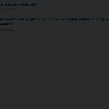
e of taxes = state aid?
 nr 2 2002
rtikkel 61 - støtte gitt av staten eller av statlige midler - statlige
omfattes
 nr 4 2001