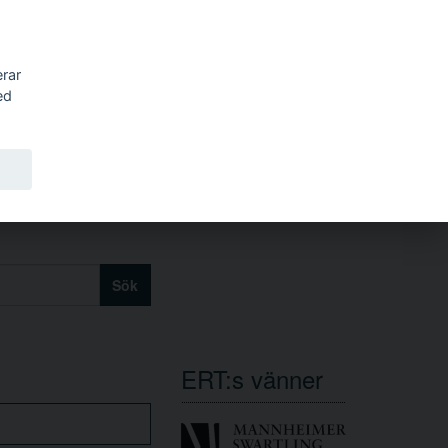
erar
ed
Sök
ERT:s vänner