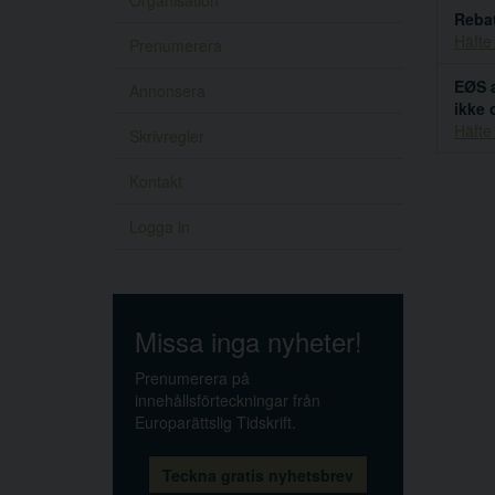
Organisation
Rebat
Häfte
Prenumerera
EØS a
Annonsera
ikke 
Häfte
Skrivregler
Kontakt
Logga in
Missa inga nyheter!
Prenumerera på
innehållsförteckningar från
Europarättslig Tidskrift.
Teckna gratis nyhetsbrev