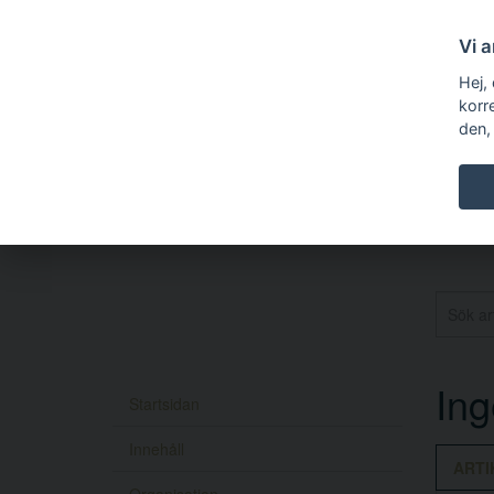
Vi 
Hej,
korr
den,
In
Startsidan
Innehåll
ARTI