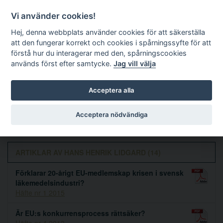
Vi använder cookies!
Hej, denna webbplats använder cookies för att säkerställa
att den fungerar korrekt och cookies i spårningssyfte för att
förstå hur du interagerar med den, spårningscookies
används först efter samtycke.
Jag vill välja
Sök
Acceptera alla
Hans Henrik Lidgard
Acceptera nödvändiga
ARTIKLAR AV HANS HENRIK LIDGARD (14)
Förklarar 20-årigt EU-medlemskap krisen i svensk
läkemedelsindustri?
Häfte nr 1 2015
Är EU:s konkurrensprocess rättsäker?
Häfte nr 4 2013