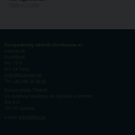
Häfte nr 1 1998
Europarättslig tidskrift distribueras av
eddy.se ab
Kundtjänst
Box 1310
621 24 Visby
order@bokorder.se
Tel:
+46 498 25 39 00
Europarättslig Tidskrift
c/o Juridiska fakulteten vid Uppsala universitet
Box 512
751 20 Uppsala
e-post:
ertred@ert.se