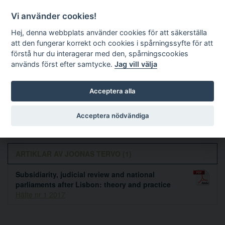
Vi använder cookies!
Hej, denna webbplats använder cookies för att säkerställa
att den fungerar korrekt och cookies i spårningssyfte för att
förstå hur du interagerar med den, spårningscookies
används först efter samtycke.
Jag vill välja
Sök
Acceptera alla
Joonas Tervo
Acceptera nödvändiga
ARTIKLAR AV JOONAS TERVO (1)
Subsidiarity, judicial review and national
parliaments after Lisbon: theory and practice
Häfte nr 1 2017