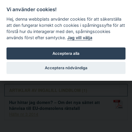
Vi använder cookies!
Hej, denna webbplats använder cookies för att säkerställa
att den fungerar korrekt och cookies i spårningssyfte för att
förstå hur du interagerar med den, spårningscookies
används först efter samtycke.
Jag vill välja
Sök
Acceptera alla
Ingalill Lindblom
Acceptera nödvändiga
ARTIKLAR AV INGALILL LINDBLOM (1)
Hur hittar jag domen? – Om det nya sättet att
hänvisa till EU-domstolens rättsfall
Häfte nr 3 2014