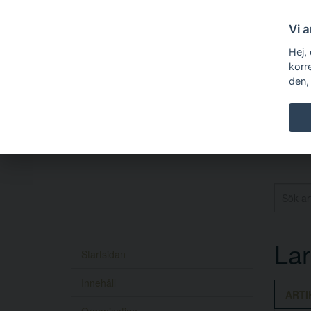
Vi 
Hej,
korr
den,
La
Startsidan
Innehåll
ARTI