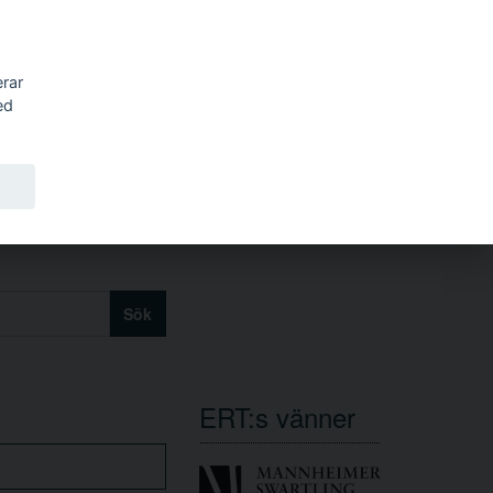
erar
ed
Sök
ERT:s vänner