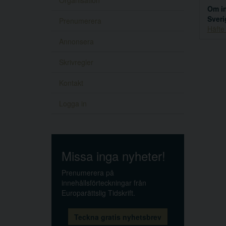
Organisation
Om in
Sveri
Prenumerera
Häfte
Annonsera
Skrivregler
Kontakt
Logga in
Missa inga nyheter!
Prenumerera på
innehållsförteckningar från
Europarättslig Tidskrift.
Teckna gratis nyhetsbrev