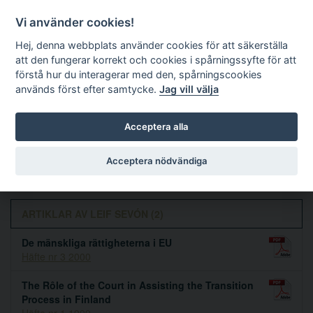
Vi använder cookies!
Hej, denna webbplats använder cookies för att säkerställa
att den fungerar korrekt och cookies i spårningssyfte för att
förstå hur du interagerar med den, spårningscookies
används först efter samtycke.
Jag vill välja
Sök
Acceptera alla
Leif Sevón
Acceptera nödvändiga
ARTIKLAR AV LEIF SEVÓN (2)
De mänskliga rättigheterna i EU
Häfte nr 3 2000
The Rôle of the Court in Assisting the Transition
Process in Finland
Häfte nr 1 1999