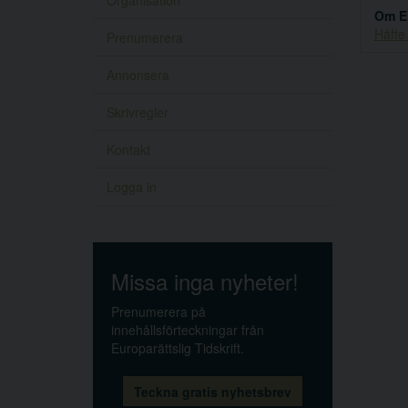
Organisation
Om E
Häfte
Prenumerera
Annonsera
Skrivregler
Kontakt
Logga in
Missa inga nyheter!
Prenumerera på
innehållsförteckningar från
Europarättslig Tidskrift.
Teckna gratis nyhetsbrev