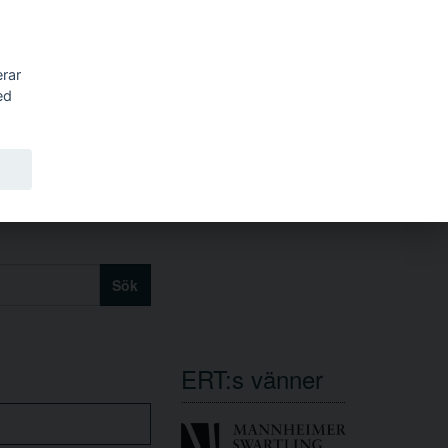
erar
ed
Sök
ERT:s vänner