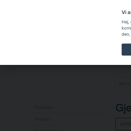
Vi 
Hej,
korr
den,
Gj
Startsidan
Innehåll
ARTI