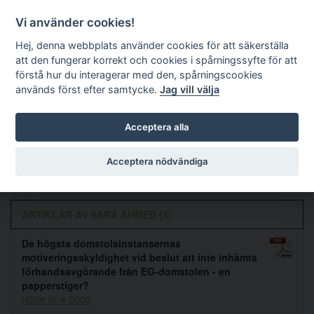
Vi använder cookies!
Hej, denna webbplats använder cookies för att säkerställa
att den fungerar korrekt och cookies i spårningssyfte för att
förstå hur du interagerar med den, spårningscookies
används först efter samtycke.
Jag vill välja
Sök
Acceptera alla
Sara Ahmed
Acceptera nödvändiga
ARTIKLAR AV SARA AHMED (3)
De högsta domstolsinstansernas
motiveringsskyldighet vid beslut att inte inhämta
förhandsavgörande från EG-domstolen - en
papperstiger?
Häfte nr 4 2009