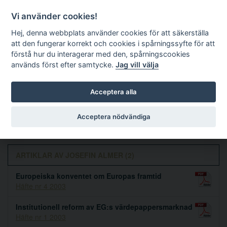
Vi använder cookies!
Hej, denna webbplats använder cookies för att säkerställa
att den fungerar korrekt och cookies i spårningssyfte för att
förstå hur du interagerar med den, spårningscookies
används först efter samtycke.
Jag vill välja
Sök
Acceptera alla
Josefin Almer
Acceptera nödvändiga
ARTIKLAR AV JOSEFIN ALMER (2)
Europeiska konventet om Europas framtid
Häfte nr 4 2003
Institutionell reform av EG:s värdepappersmarknad
Häfte nr 1 2003